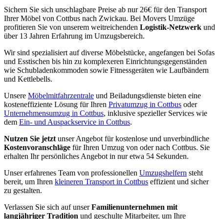
Sichern Sie sich unschlagbare Preise ab nur 26€ für den Transport
Ihrer Möbel von Cottbus nach Zwickau. Bei Movers Umzüge
profitieren Sie von unserem weitreichenden
Logistik-Netzwerk
und
über 13 Jahren Erfahrung im Umzugsbereich.
Wir sind spezialisiert auf diverse Möbelstücke, angefangen bei Sofas
und Esstischen bis hin zu komplexeren Einrichtungsgegenständen
wie Schubladenkommoden sowie Fitnessgeräten wie Laufbändern
und Kettlebells.
Unsere
Möbelmitfahrzentrale
und Beiladungsdienste bieten eine
kosteneffiziente Lösung für Ihren
Privatumzug in Cottbus
oder
Unternehmensumzug in Cottbus
, inklusive spezieller Services wie
dem
Ein- und Auspackservice in Cottbus
.
Nutzen Sie jetzt
unser Angebot für kostenlose und unverbindliche
Kostenvoranschläge
für Ihren Umzug von oder nach Cottbus. Sie
erhalten Ihr persönliches Angebot in nur etwa 54 Sekunden.
Unser erfahrenes Team von professionellen
Umzugshelfern
steht
bereit, um Ihren
kleineren Transport in Cottbus
effizient und sicher
zu gestalten.
Verlassen Sie sich auf unser
Familienunternehmen mit
langjähriger Tradition
und geschulte Mitarbeiter, um Ihre