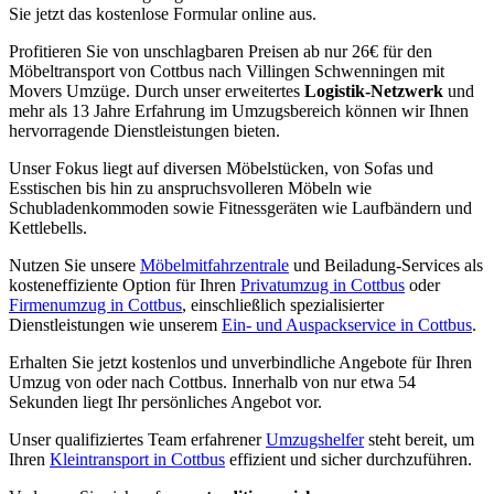
Sie jetzt das kostenlose Formular online aus.
Profitieren Sie von unschlagbaren Preisen ab nur 26€ für den
Möbeltransport von Cottbus nach Villingen Schwenningen⁠ mit
Movers Umzüge. Durch unser erweitertes
Logistik-Netzwerk
und
mehr als 13 Jahre Erfahrung im Umzugsbereich können wir Ihnen
hervorragende Dienstleistungen bieten.
Unser Fokus liegt auf diversen Möbelstücken, von Sofas und
Esstischen bis hin zu anspruchsvolleren Möbeln wie
Schubladenkommoden sowie Fitnessgeräten wie Laufbändern und
Kettlebells.
Nutzen Sie unsere
Möbelmitfahrzentrale
und Beiladung-Services als
kosteneffiziente Option für Ihren
Privatumzug in Cottbus
oder
Firmenumzug in Cottbus
, einschließlich spezialisierter
Dienstleistungen wie unserem
Ein- und Auspackservice in Cottbus
.
Erhalten Sie jetzt kostenlos und unverbindliche Angebote für Ihren
Umzug von oder nach Cottbus. Innerhalb von nur etwa 54
Sekunden liegt Ihr persönliches Angebot vor.
Unser qualifiziertes Team erfahrener
Umzugshelfer
steht bereit, um
Ihren
Kleintransport in Cottbus
effizient und sicher durchzuführen.