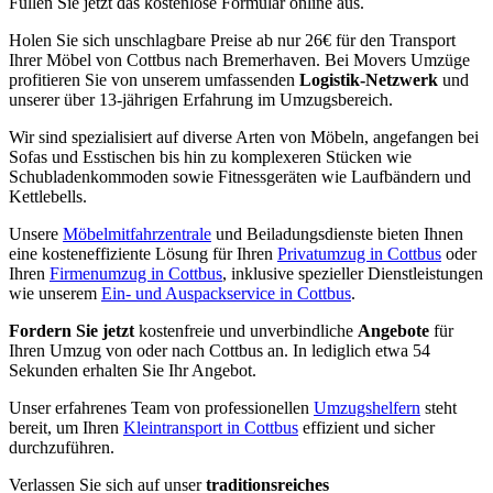
Füllen Sie jetzt das kostenlose Formular online aus.
Holen Sie sich unschlagbare Preise ab nur 26€ für den Transport
Ihrer Möbel von Cottbus nach Bremerhaven. Bei Movers Umzüge
profitieren Sie von unserem umfassenden
Logistik-Netzwerk
und
unserer über 13-jährigen Erfahrung im Umzugsbereich.
Wir sind spezialisiert auf diverse Arten von Möbeln, angefangen bei
Sofas und Esstischen bis hin zu komplexeren Stücken wie
Schubladenkommoden sowie Fitnessgeräten wie Laufbändern und
Kettlebells.
Unsere
Möbelmitfahrzentrale
und Beiladungsdienste bieten Ihnen
eine kosteneffiziente Lösung für Ihren
Privatumzug in Cottbus
oder
Ihren
Firmenumzug in Cottbus
, inklusive spezieller Dienstleistungen
wie unserem
Ein- und Auspackservice in Cottbus
.
Fordern Sie jetzt
kostenfreie und unverbindliche
Angebote
für
Ihren Umzug von oder nach Cottbus an. In lediglich etwa 54
Sekunden erhalten Sie Ihr Angebot.
Unser erfahrenes Team von professionellen
Umzugshelfern
steht
bereit, um Ihren
Kleintransport in Cottbus
effizient und sicher
durchzuführen.
Verlassen Sie sich auf unser
traditionsreiches